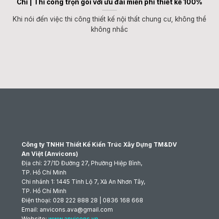
Chi | Thi công trọn gói với ưu đãi miễn phí thiết kế 100%
Khi nói đến việc thi công thiết kế nội thất chung cư, không thể
không nhắc
Công ty TNHH Thiết Kế Kiến Trúc Xây Dựng TM&DV
An Việt (Anvicons)
Địa chỉ: 27/1D Đường 27, Phường Hiệp Bình,
TP. Hồ Chí Minh
Chi nhánh 1: 1445 Tỉnh Lộ 7, Xã An Nhơn Tây,
TP. Hồ Chí Minh
Điện thoại: 028 222 888 28 | 0836 168 668
Email: anvicons.ava@gmail.com
Website:
www.anvicons.vn