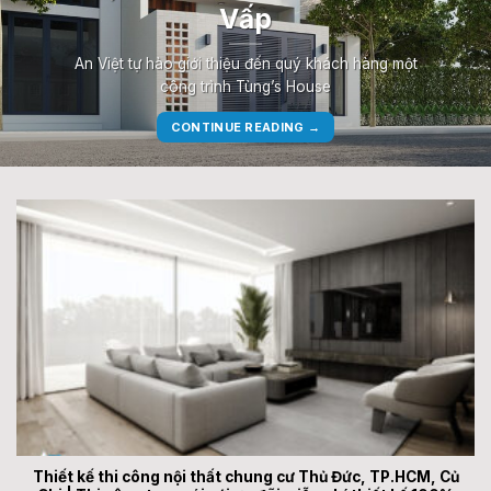
Vấp
An Việt tự hào giới thiệu đến quý khách hàng một
công trình Tùng’s House
CONTINUE READING
→
Thiết kế thi công nội thất chung cư Thủ Đức, TP.HCM, Củ