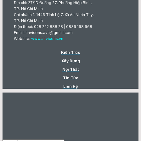
Địa chỉ: 27/1D Đường 27, Phường Hiệp Bình,
TP. Hồ Chí Minh
Chi nhánh 1: 1445 Tỉnh Lộ 7, Xã An Nhơn Tây,
TP. Hồ Chí Minh
Điện thoại: 028 222 888 28 | 0836 168 668
Email: anvicons.ava@gmail.com
Website:
www.anvicons.vn
Kiến Trúc
Xây Dựng
Nội Thất
Tin Tức
Liên Hệ