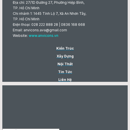
Địa chỉ: 27/1D Đường 27, Phường Hiệp Bình,
TP. Hồ Chí Minh
Chi nhánh 1: 1445 Tỉnh Lộ 7, Xã An Nhơn Tây,
TP. Hồ Chí Minh
Điện thoại: 028 222 888 28 | 0836 168 668
Email: anvicons.ava@gmail.com
Website:
www.anvicons.vn
Kiến Trúc
Xây Dựng
Nội Thất
Tin Tức
Liên Hệ