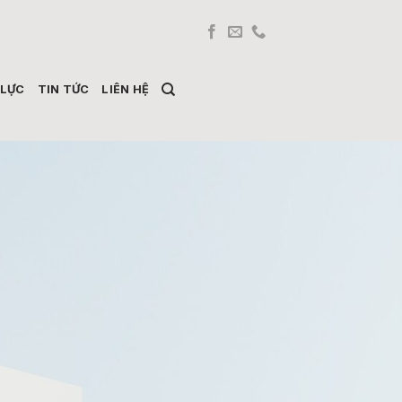
 LỰC
TIN TỨC
LIÊN HỆ