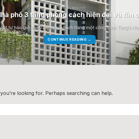
KIẾN TRÚC - NHÀ PHỐ
hà phố 3 tầng phong cách hiện đại và tân c
Việt tự hào giới thiệu đến quý khách hàng một công trình Tùng’s H
CONTINUE READING
→
 you’re looking for. Perhaps searching can help.