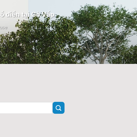
ổ điển tại Gò Vấp
ouse