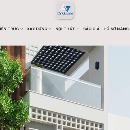
IẾN TRÚC
XÂY DỰNG
NỘI THẤT
BÁO GIÁ
HỒ SƠ NĂNG