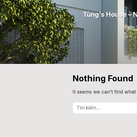
Tùng’s House – N
An 
Nothing Found
It seems we can’t find what