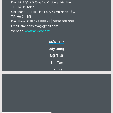
Địa chỉ: 27/1D Đường 27, Phường Hiệp Bình,
TP. Hồ Chí Minh
Chi nhánh 1: 1445 Tỉnh Lộ 7, Xã An Nhơn Tây,
TP. Hồ Chí Minh
Điện thoại: 028 222 888 28 | 0836 168 668
Email: anvicons.ava@gmail.com
Website:
www.anvicons.vn
Kiến Trúc
Xây Dựng
Nội Thất
Tin Tức
Liên Hệ