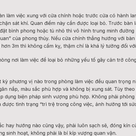
àn làm việc xung với cửa chính hoặc trước cửa có hành lan
 chặn sát khí. Quan điểm này cần được loại bỏ. Trước bàn 
đặt bình phong hoặc tủ nhỏ thì vô hình trung minh đường 
 quan” của phong thủy. Nếu cửa chính thẳng hướng với bàn
hơn 3m thì không cấm kỵ, thậm chí là khá lý tưởng đối với 
òng nơi làm việc để loại bỏ những yếu tố gây cản trở công
 kỳ phương vị nào trong phòng làm việc đều quan trọng n
găn nắp, màu sắc phù hợp và không bị xung sát. Tùy theo
áp dụng biện pháp sinh vượng phù hợp. Không phải phòng
được tình trạng “trì trệ trong công việc, ảnh hưởng tới sức 
ắc hay hướng nào cũng vậy, phải luôn sạch sẽ, đóng kín cử
ng sinh hoạt, không phải là bí kíp vượng quan vận.