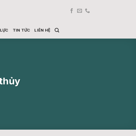
 LỰC
TIN TỨC
LIÊN HỆ
 thủy