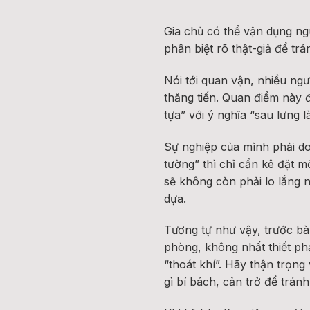
Gia chủ có thể vận dụng n
phân biệt rõ thật-giả để trá
Nói tới quan vận, nhiều ngư
thăng tiến. Quan điểm này 
tựa” với ý nghĩa “sau lưng 
Sự nghiệp của mình phải do
tường” thì chỉ cần kê đặt m
sẽ không còn phải lo lắng 
dựa.
Tương tự như vậy, trước bà
phòng, không nhất thiết ph
“thoát khí”. Hãy thận trọn
gì bí bách, cản trở để tr