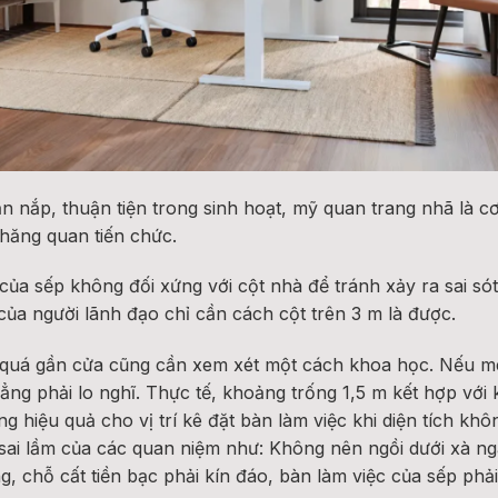
n nắp, thuận tiện trong sinh hoạt, mỹ quan trang nhã là c
hăng quan tiến chức.
của sếp không đối xứng với cột nhà để tránh xảy ra sai só
của người lãnh đạo chỉ cần cách cột trên 3 m là được.
 quá gần cửa cũng cần xem xét một cách khoa học. Nếu m
hẳng phải lo nghĩ. Thực tế, khoảng trống 1,5 m kết hợp với
g hiệu quả cho vị trí kê đặt bàn làm việc khi diện tích k
 sai lầm của các quan niệm như: Không nên ngồi dưới xà n
g, chỗ cất tiền bạc phải kín đáo, bàn làm việc của sếp ph