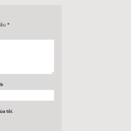
dấu
*
eb
ủa tôi.