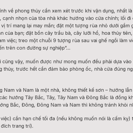
ính về phong thủy cần xem xét trước khi vận dụng, nhất 
 cạnh nhọn của tòa nhà khác hướng vào cửa chính; lối đi c
 vị trí mang lại may mắn; đặt một tượng rùa nhỏ dưới gầm
ân của bạn; đặt bồn cây trầu bà, cây lưỡi hổ, hoa thủy tiên
m việc; treo một chuỗi 9 tượng rùa sau vai ghế ngồi làm v
tiến trên con đường sự nghiệp”…
gì cũng vậy, muốn được như mong muốn đều phải dựa vào s
g thủy, trước hết cần đảm bảo phòng ốc, nhà cửa đúng ngu
 Nam và Nam là một nhà, không thiết kế sơn – hướng lẫn
các hướng Tây Bắc, Tây, Tây Nam và Đông Bắc là đồng khí
ớng Bắc, Đông, Đông Nam và Nam thì không tránh khỏi nhi
 việc) cần hạn chế tối đa (nếu không muốn nói là cấm kỵ)
ích trang trí).