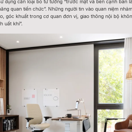
 sử dụng cần loại bỏ tư tưởng “trước mặt và bên cạnh bàn 
 thăng quan tiến chức”. Những người tin vào quan niệm nh
o, góc khuất trong cơ quan đơn vị, giao thông nội bộ khôn
h uất khí”.