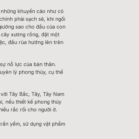
là những khuyến cáo như có
hính phải sạch sẽ, khi ngồi
 giường sao cho đầu của con
, cây xương rồng, đặt một
iệc, đầu rùa hướng lên trên
ự nỗ lực của bản thân.
yên lý phong thủy, cụ thể
 với Tây Bắc, Tây, Tây Nam
, nếu thiết kế phong thủy
ều rắc rối cho người ở.
 trấn yểm, sử dụng vật phẩm