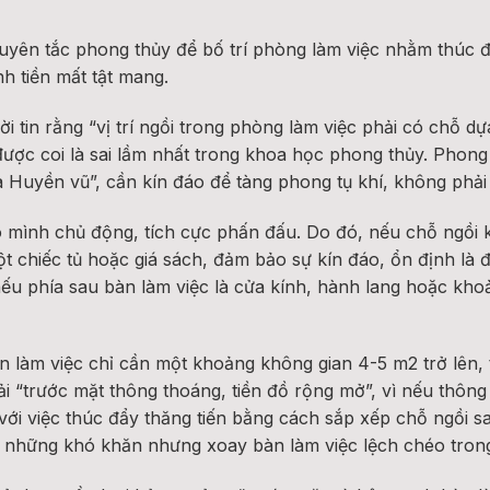
guyên tắc phong thủy để bố trí phòng làm việc nhằm thúc 
nh tiền mất tật mang.
ời tin rằng “vị trí ngồi trong phòng làm việc phải có chỗ d
được coi là sai lầm nhất trong khoa học phong thủy. Phong
là Huyền vũ”, cần kín đáo để tàng phong tụ khí, không phải
 mình chủ động, tích cực phấn đấu. Do đó, nếu chỗ ngồi 
ột chiếc tủ hoặc giá sách, đảm bảo sự kín đáo, ổn định là 
nếu phía sau bàn làm việc là cửa kính, hành lang hoặc kh
n làm việc chỉ cần một khoảng không gian 4-5 m2 trở lên, t
ải “trước mặt thông thoáng, tiền đồ rộng mở”, vì nếu thô
g với việc thúc đẩy thăng tiến bằng cách sắp xếp chỗ ngồi 
ánh những khó khăn nhưng xoay bàn làm việc lệch chéo tro