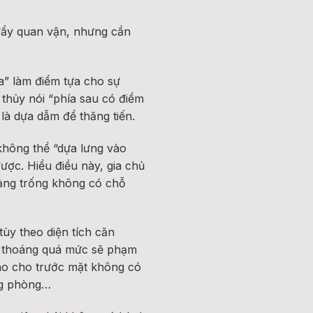
đẩy quan vận, nhưng cần
ựa” làm điểm tựa cho sự
 thủy nói “phía sau có điểm
 là dựa dẫm để thăng tiến.
không thể “dựa lưng vào
được. Hiểu điều này, gia chủ
oảng trống không có chỗ
ùy theo diện tích căn
ng thoáng quá mức sẽ phạm
sao cho trước mặt không có
ng phòng…