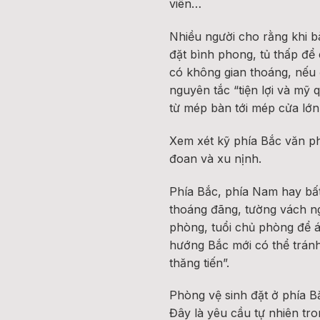
viên…
Nhiều người cho rằng khi b
đặt bình phong, tủ thấp để
có không gian thoáng, nếu 
nguyên tắc “tiện lợi và mỹ
từ mép bàn tới mép cửa lớn 
Xem xét kỹ phía Bắc văn ph
đoan và xu nịnh.
Phía Bắc, phía Nam hay bất
thoáng đãng, tường vách n
phòng, tuổi chủ phòng để 
hướng Bắc mới có thể tránh 
thăng tiến”.
Phòng vệ sinh đặt ở phía B
Đây là yêu cầu tự nhiên tro