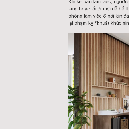
Khi kê bàn làm việc, người
lang hoặc lối đi mới dễ bề
phòng làm việc ở nơi kín đá
lại phạm kỵ “khuất khúc sin